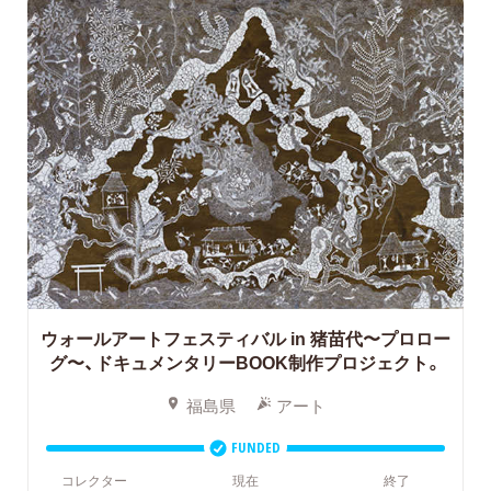
ウォールアートフェスティバル in 猪苗代〜プロロー
グ〜、ドキュメンタリーBOOK制作プロジェクト。
福島県
アート
FUNDED
コレクター
現在
終了