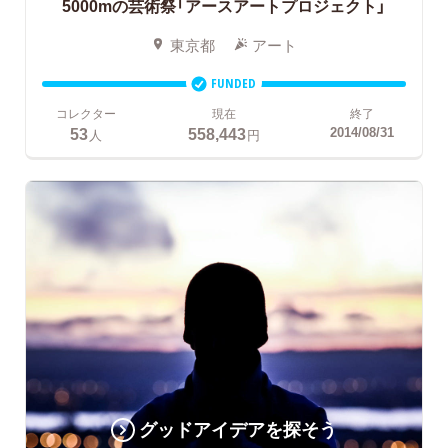
5000mの芸術祭「アースアートプロジェクト」
東京都
アート
FUNDED
コレクター
現在
終了
53
558,443
2014/08/31
人
円
グッドアイデアを探そう