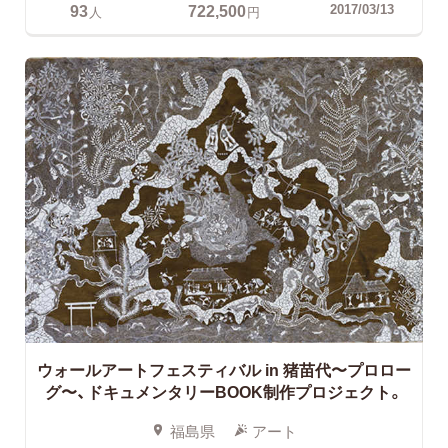
93
722,500
2017/03/13
人
円
ウォールアートフェスティバル in 猪苗代〜プロロー
グ〜、ドキュメンタリーBOOK制作プロジェクト。
福島県
アート