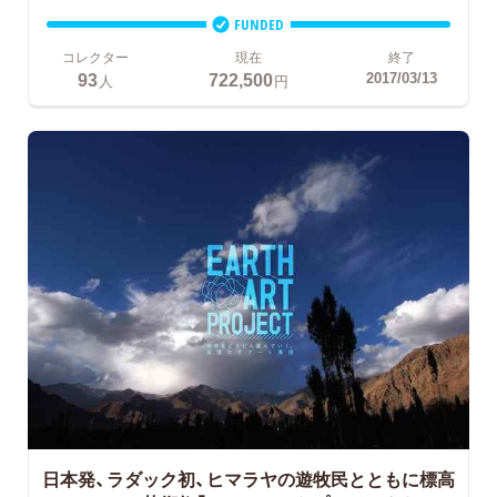
FUNDED
コレクター
現在
終了
93
722,500
2017/03/13
人
円
日本発、ラダック初、ヒマラヤの遊牧民とともに標高