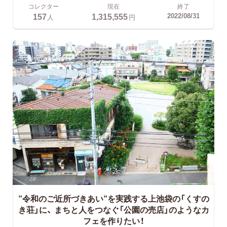
コレクター
現在
終了
157
1,315,555
2022/08/31
人
円
”令和のご近所づきあい”を実践する上池袋の「くすの
き荘」に、
まちと人をつなぐ「公園の売店」のようなカ
フェを作りたい！