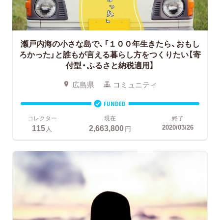
瀬戸内海の小さな島で、「１００年生きたら、おもし
ろかった」と誰もが言える暮らし方をつくりたい【寄
付型・ふるさと納税適用】
広島県
コミュニティ
FUNDED
コレクター
現在
終了
115
2,663,800
2020/03/26
人
円