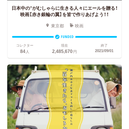
日本中の“がむしゃらに生きる人々にエールを贈る！
映画【赤き銀輪の翼】を皆で作りあげよう！！
東京都
映画
FUNDED
コレクター
現在
終了
84
2,485,670
2021/09/01
人
円