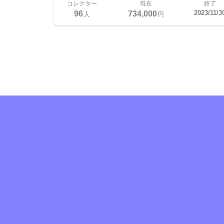
コレクター
現在
終了
96
734,000
2023/11/3
人
円