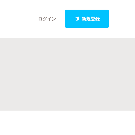
ログイン
新規登録
クト
最新進捗報告から探す