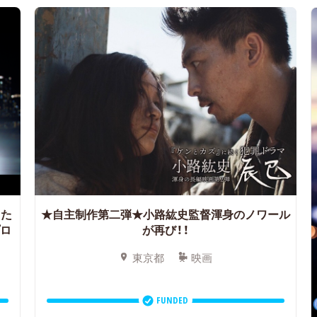
男た
★自主制作第二弾★小路紘史監督渾身のノワール
プロ
が再び！！
東京都
映画
FUNDED