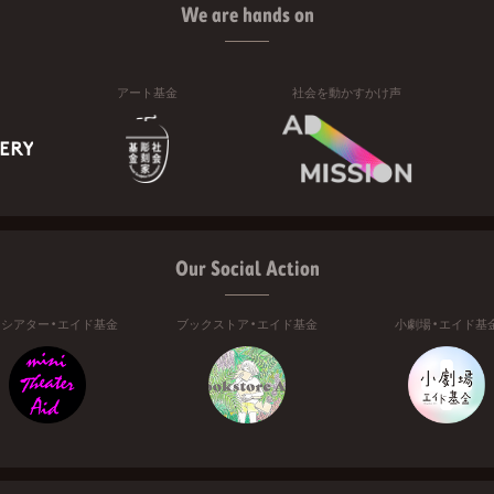
We are hands on
アート基金
社会を動かすかけ声
Our Social Action
ニシアター・エイド基金
ブックストア・エイド基金
小劇場・エイド基