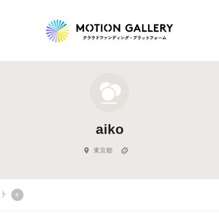
Highlight
人気のプロジェクト
新着プロジェクト
終了間近のプロジェ
aiko
Feature
タグから探す
キュレーターから探す
特集から探す
東京都
Legendary
クト
0
最新達成プロジェクト
調達額が大きいプロジェクト