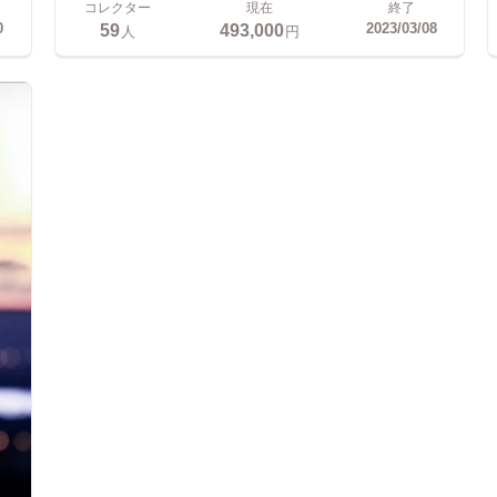
コレクター
現在
終了
59
493,000
0
2023/03/08
人
円