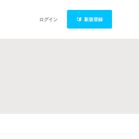
ログイン
新規登録
クト
最新進捗報告から探す