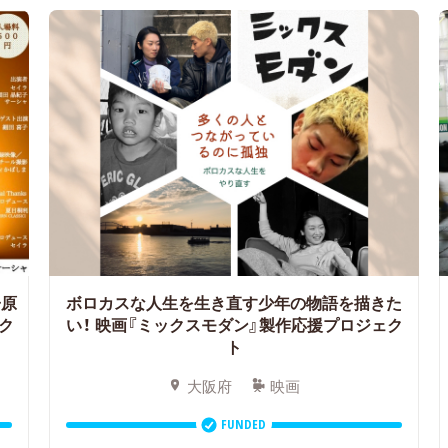
子原
ボロカスな人生を生き直す少年の物語を描きた
ク
い！
映画『ミックスモダン』製作応援プロジェク
ト
大阪府
映画
FUNDED