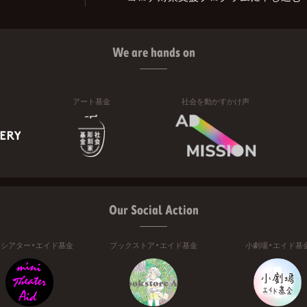
We are hands on
アート基金
社会を動かすかけ声
Our Social Action
ニシアター・エイド基金
ブックストア・エイド基金
小劇場・エイド基