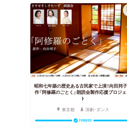
昭和七年築の歴史ある古民家で上演！向田邦
作『阿修羅のごとく』朗読会製作応援プロジェ
ト
東京都
演劇・ダンス
FUNDED