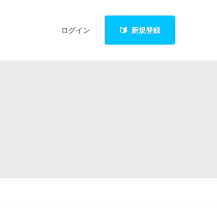
ログイン
新規登録
クト
最新進捗報告から探す