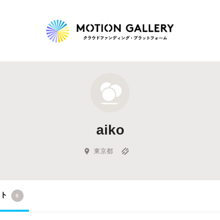
Highlight
人気のプロジェクト
新着プロジェクト
終了間近のプロジェ
aiko
Feature
タグから探す
キュレーターから探す
特集から探す
東京都
Legendary
クト
0
最新達成プロジェクト
調達額が大きいプロジェクト