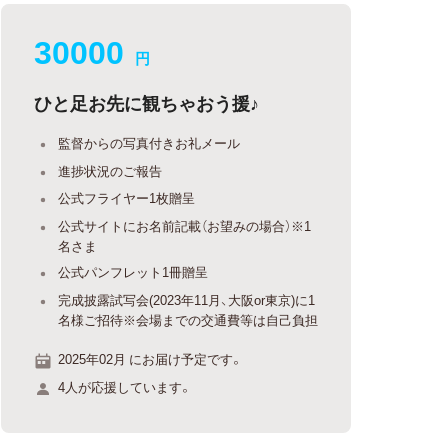
30000
円
ひと足お先に観ちゃおう援♪
監督からの写真付きお礼メール
進捗状況のご報告
公式フライヤー1枚贈呈
公式サイトにお名前記載（お望みの場合）※1
名さま
公式パンフレット1冊贈呈
完成披露試写会(2023年11月、大阪or東京)に1
名様ご招待※会場までの交通費等は自己負担
2025年02月 にお届け予定です。
4人が応援しています。