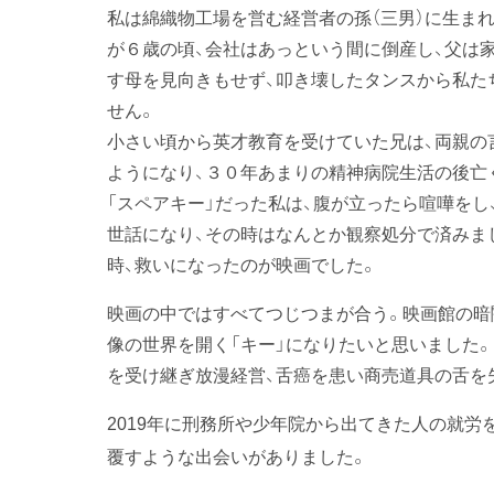
私は綿織物工場を営む経営者の孫（三男）に生ま
が６歳の頃、会社はあっという間に倒産し、父は
す母を見向きもせず、叩き壊したタンスから私た
せん。
小さい頃から英才教育を受けていた兄は、両親の
ようになり、３０年あまりの精神病院生活の後亡
「スペアキー」だった私は、腹が立ったら喧嘩を
世話になり、その時はなんとか観察処分で済みま
時、救いになったのが映画でした。
映画の中ではすべてつじつまが合う。映画館の暗
像の世界を開く「キー」になりたいと思いました。
を受け継ぎ放漫経営、舌癌を患い商売道具の舌を
2019年に刑務所や少年院から出てきた人の就労
覆すような出会いがありました。