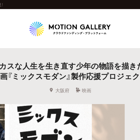
！
Highlight
カスな人生を生き直す少年の物語を描き
人気のプロジェクト
新着プロジェクト
終了間近のプロジェ
画『ミックスモダン』製作応援プロジェ
Feature
大阪府
映画
タグから探す
キュレーターから探す
特集から探す
Legendary
最新達成プロジェクト
調達額が大きいプロジェクト