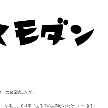
サーの藤原稔三です。
を発足して以来、「ある役の人間がただそこに生きる」
ス』