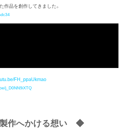
した作品を創作してきました。
sdc34
youtu.be/FH_ppaUkmao
u.be/j_D0NN9iXTQ
』製作へかける想い ◆