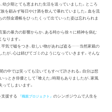
れ、幼少期とても恵まれた生活を送っていました。ところ
家族を顧みず毎日やけ酒を飲んで暴れていました。血を流
ちの預金通帳をひったくって出ていった姿は忘れられま
言葉の暴力の影響からか、ある時から徐々に精神を病む
くなります。
し、平気で嘘をつき、欲しい物があれば盗る……当然家裁の
したが、心は錆びてゴミのようになっていきます。そんな
闇の中では笑っても泣いてもすべて許される。自分は想
いっとき俳優として「喰えた」時期もありましたが、家風
失ってしまいます。
を支援する
のシンポジウムで人生を
『職親プロジェクト』