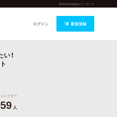
MotionGallery について
ログイン
新規登録
たい！
クト
クト
最新進捗報告から探す
コレクター
59
人