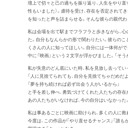
壇上で切々と己の過ちを振り返り、人生をやり直
性もいました）。虐待を受け、存在を否定されて
を知ったと声を詰まらせる。そんな彼らの親代わ
私は会場を出て駅までフラフラと歩きながら、心
た。自分もなんらかの形で関わりたい。彼らのこ
くさんの人に知ってほしい。自分には一体何がで
中に『映画』という２文字が浮かびました。「そう
私が失意のどん底にいた時、私を見放し去ってい
「人に見捨てられても、自分を見捨てちゃだめだよ
「夢を持ち続ければ必ず出会う人がいるから」
と手を差し伸べ、勇気づけてくれた人たちの存在
あの人たちがいなければ、今の自分はいなかった
私は事あるごとに映画に助けられ、多くの人に救
今度は、この作品が「やり直せるチャンス」「誰も