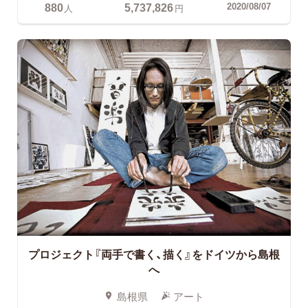
880
5,737,826
2020/08/07
人
円
プロジェクト『両手で書く、描く』をドイツから島根
へ
島根県
アート