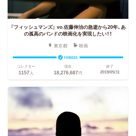
『フィッシュマンズ』
vo.佐藤伸治の急逝から20年、あ
の孤高のバンドの映画化を実現したい！！
東京都
映画
FUNDED
コレクター
現在
終了
1157
18,276,687
2019/05/31
人
円