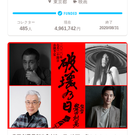
東京都
映画
FUNDED
コレクター
現在
終了
485
4,961,742
2020/08/31
人
円