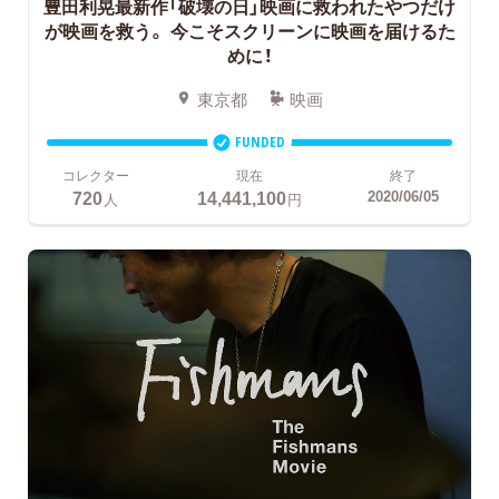
豊田利晃最新作「破壊の日」映画に救われたやつだけ
が映画を救う。
今こそスクリーンに映画を届けるた
めに！
東京都
映画
FUNDED
コレクター
現在
終了
720
14,441,100
2020/06/05
人
円