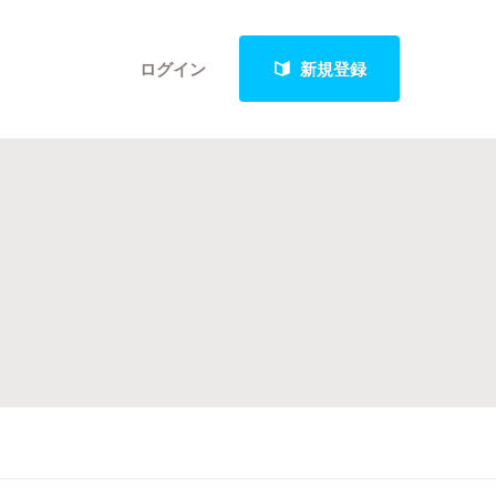
ログイン
新規登録
クト
最新進捗報告から探す