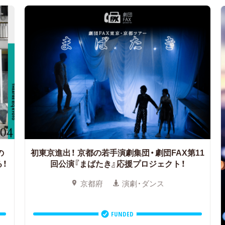
の
初東京進出！
京都の若手演劇集団・劇団FAX第11
！
回公演『まばたき』応援プロジェクト！
京都府
演劇・ダンス
FUNDED