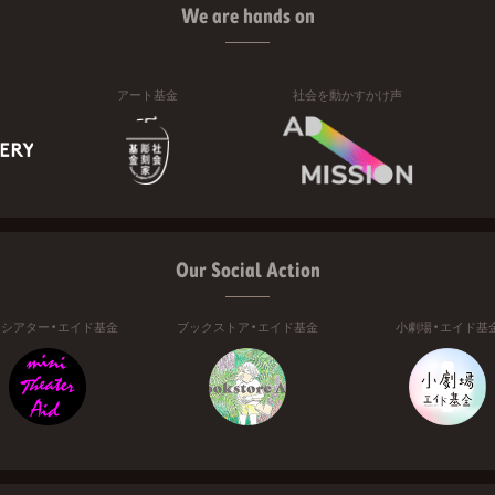
We are hands on
アート基金
社会を動かすかけ声
Our Social Action
ニシアター・エイド基金
ブックストア・エイド基金
小劇場・エイド基