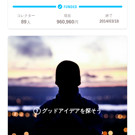
FUNDED
コレクター
現在
終了
89
960,960
2014/03/18
人
円
グッドアイデアを探そう