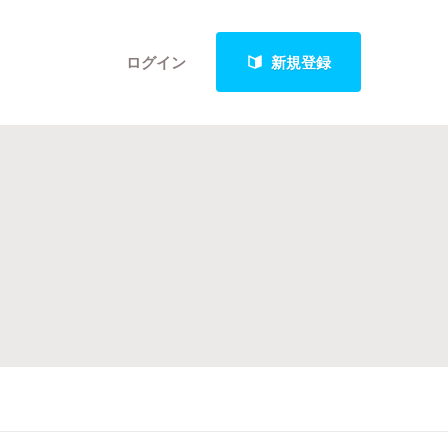
ログイン
新規登録
クト
最新進捗報告から探す