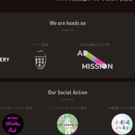
We are hands on
アート基金
社会を動かすかけ声
Our Social Action
ニシアター・エイド基金
ブックストア・エイド基金
小劇場・エイド基