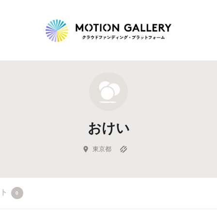
Highlight
人気のプロジェクト
新着プロジェクト
終了間近のプロジェ
おけい
Feature
タグから探す
キュレーターから探す
特集から探す
東京都
Legendary
クト
0
最新達成プロジェクト
調達額が大きいプロジェクト