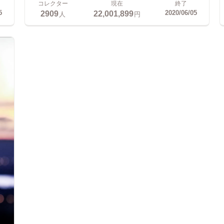
コレクター
現在
終了
2909
22,001,899
5
2020/06/05
人
円