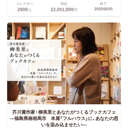
コレクター
現在
終了
2909
22,001,899
2020/06/05
人
円
芥川賞作家・柳美里とあなたがつくるブックカフェ
―福島県南相馬市 本屋「フルハウス」に、あなたの思
いを染み込ませたい―