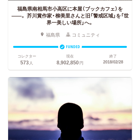
福島県南相馬市小高区に本屋（ブックカフェ）を
――。
芥川賞作家・柳美里さんと旧「警戒区域」を「世
界一美しい場所」へ。
福島県
コミュニティ
FUNDED
コレクター
現在
終了
573
8,902,850
2018/02/28
人
円