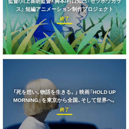
監督/川上喜朗監督・脚本/村口知巳『ゼツボウカラ
ス』
短編アニメーション制作プロジェクト
終了
「死を想い、物語を生きる。」
映画『HOLD UP
MORNING』を東京から全国、そして世界へ。
終了