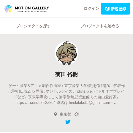
ログイン
新規登録
プロジェクトを探す
プロジェクトを始める
菊田 裕樹
ゲーム音楽&アニメ劇伴作曲家 / 東京音楽大学特別招聘講師。代表作
は聖剣伝説2、双界儀、マジカルデイズ、Indivisible、バトルオブブレイ
ドなど。宗教学専攻にして無宗教無思想無偏向の自由愛好家。
https://t.co/idLxE2z2q4 連絡は hirokikikuta@gmail.com へ。
東京都