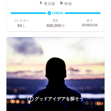
東京都
映画
FUNDED
コレクター
現在
終了
84
806,000
2018/01/26
人
円
グッドアイデアを探そう