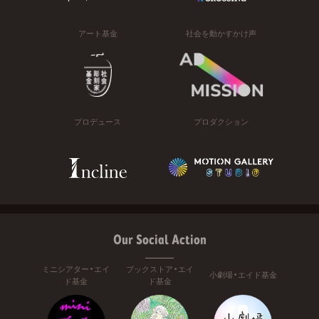
アート基金
社会を動かすかけ声
プロデュース
プロダクション
Our Social Action
ミニシアター・エイ
ブックストア・エイ
小劇場・エイド基金
ド基金
ド基金