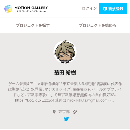
ログイン
新規登録
プロジェクトを探す
プロジェクトを始める
菊田 裕樹
ゲーム音楽&アニメ劇伴作曲家 / 東京音楽大学特別招聘講師。代表作
は聖剣伝説2、双界儀、マジカルデイズ、Indivisible、バトルオブブレイ
ドなど。宗教学専攻にして無宗教無思想無偏向の自由愛好家。
https://t.co/idLxE2z2q4 連絡は hirokikikuta@gmail.com へ。
東京都