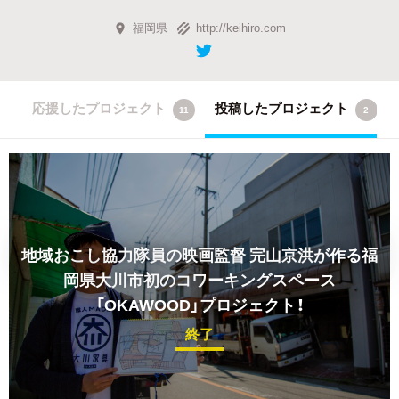
福岡県
http://keihiro.com
応援したプロジェクト
投稿したプロジェクト
11
2
地域おこし協力隊員の映画監督 完山京洪が作る福
岡県大川市初のコワーキングスペース
「OKAWOOD」プロジェクト！
終了