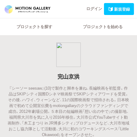
ログイン
新規登録
プロジェクトを探す
プロジェクトを始める
完山京洪
『シーソー seesaw』(10)で製作と脚本を兼ね、長編映画を初監督。作
品はSKIPシティ国際Dシネマ映画祭でSKIPシティアワードを受賞。
その後、ハワイ、ウィーンなど、11の国際映画祭で招待される。日本映
画で初めて公開宣伝費をmotiongallaryのクラウドファンディングで
成功。2012年劇場公開。５本目の短編映画「想い出の中で」の撮影地、
福岡県大川市を気に入り2016年移住。大川市公式YouTubeサイト動
画制作、「木工まつり in JR博多シティ」プロデュースなど、大川市地域
おこし協力隊として活動後、大川に初のコワーキングスペース「Little
Okawood」をオープンさせた。