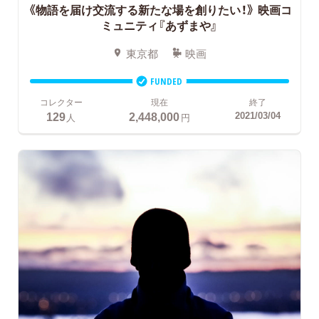
《物語を届け交流する新たな場を創りたい！》
映画コ
ミュニティ『あずまや』
東京都
映画
FUNDED
コレクター
現在
終了
129
2,448,000
2021/03/04
人
円