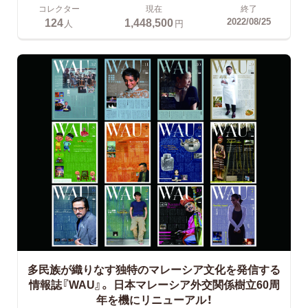
コレクター
現在
終了
124
1,448,500
2022/08/25
人
円
多民族が織りなす独特のマレーシア文化を発信する
情報誌『WAU』。 日本マレーシア外交関係樹立60周
年を機にリニューアル！