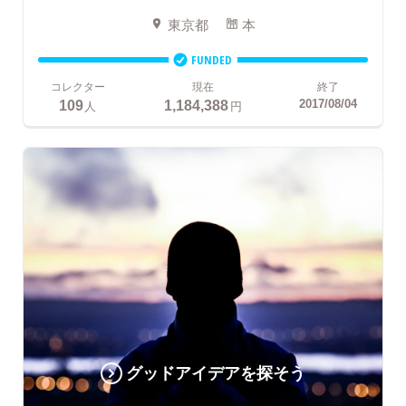
東京都
本
FUNDED
コレクター
現在
終了
109
1,184,388
2017/08/04
人
円
グッドアイデアを探そう