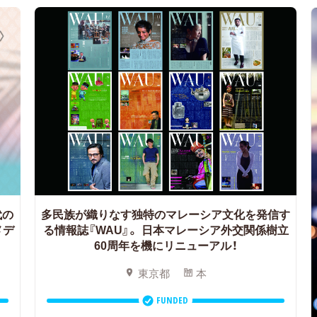
代の
多民族が織りなす独特のマレーシア文化を発信す
メデ
る情報誌『WAU』。 日本マレーシア外交関係樹立
60周年を機にリニューアル！
東京都
本
FUNDED