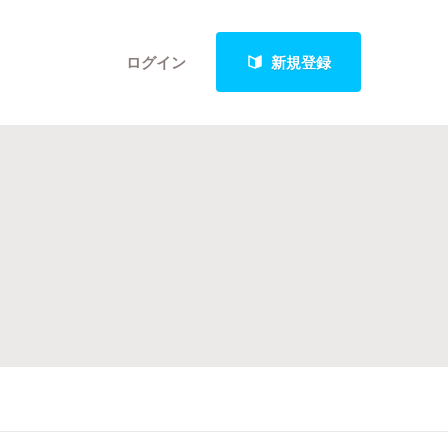
ログイン
新規登録
クト
最新進捗報告から探す