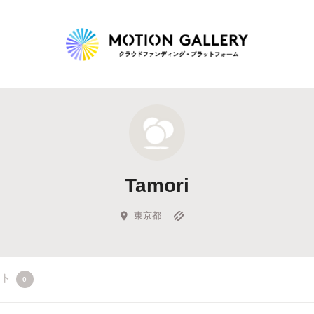
Highlight
人気のプロジェクト
新着プロジェクト
終了間近のプロジェ
Tamori
Feature
タグから探す
キュレーターから探す
特集から探す
東京都
Legendary
クト
0
最新達成プロジェクト
調達額が大きいプロジェクト