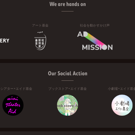
We are hands on
アート基金
社会を動かすかけ声
Our Social Action
ニシアター・エイド基金
ブックストア・エイド基金
小劇場・エイド基