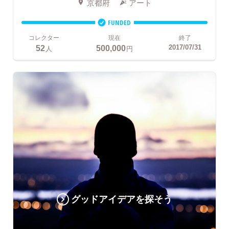
京都府
アート
FUNDED
コレクター
現在
終了
52
500,000
2017/07/31
人
円
グッドアイデアを探そう