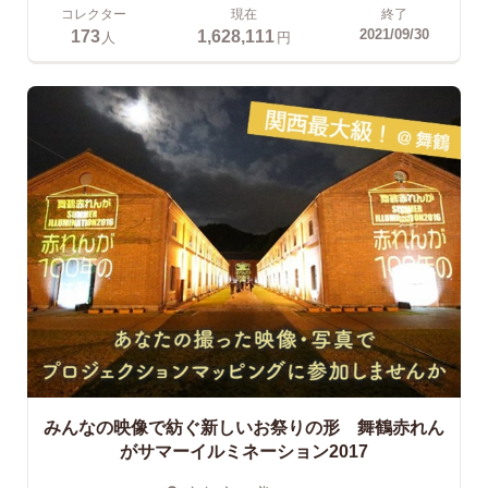
コレクター
現在
終了
173
1,628,111
2021/09/30
人
円
みんなの映像で紡ぐ新しいお祭りの形 舞鶴赤れん
がサマーイルミネーション2017