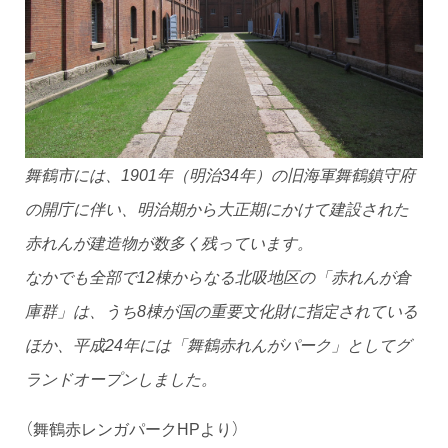
舞鶴市には、1901年（明治34年）の旧海軍舞鶴鎮守府
の開庁に伴い、明治期から大正期にかけて建設された
赤れんが建造物が数多く残っています。
なかでも全部で12棟からなる北吸地区の「赤れんが倉
庫群」は、うち8棟が国の重要文化財に指定されている
ほか、平成24年には「舞鶴赤れんがパーク」としてグ
ランドオープンしました。
（舞鶴赤レンガパークHPより）