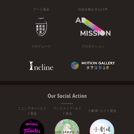
アート基金
社会を動かすかけ声
プロデュース
プロダクション
Our Social Action
ミニシアター・エイ
ブックストア・エイ
小劇場・エイド基金
ド基金
ド基金