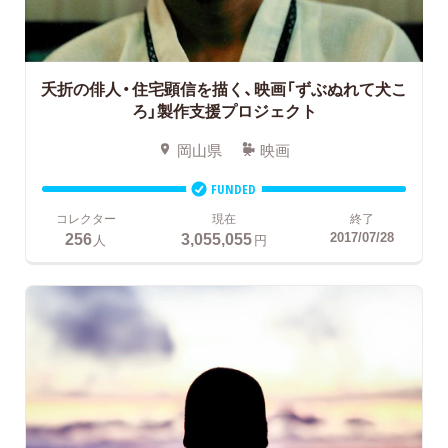
夭折の俳人・住宅顕信を描く、映画「ずぶぬれて犬こ
ろ」製作支援プロジェクト
岡山県
映画
FUNDED
コレクター
現在
終了
256
3,055,055
2017/07/28
人
円