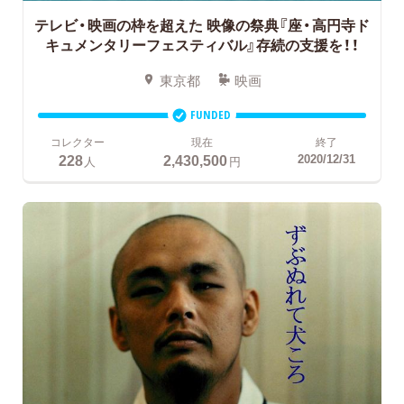
テレビ・映画の枠を超えた
映像の祭典『座・高円寺ド
キュメンタリーフェスティバル』存続の支援を！！
東京都
映画
FUNDED
コレクター
現在
終了
228
2,430,500
2020/12/31
人
円