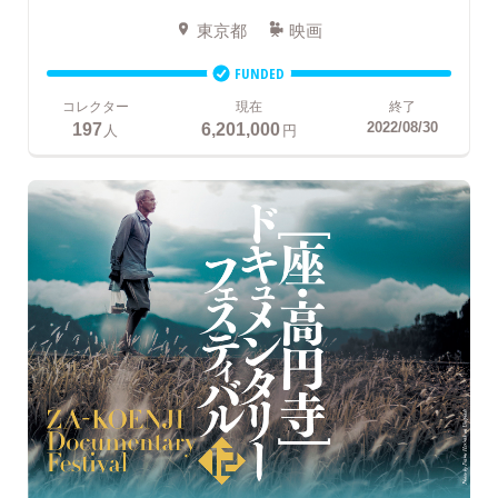
東京都
映画
FUNDED
コレクター
現在
終了
197
6,201,000
2022/08/30
人
円