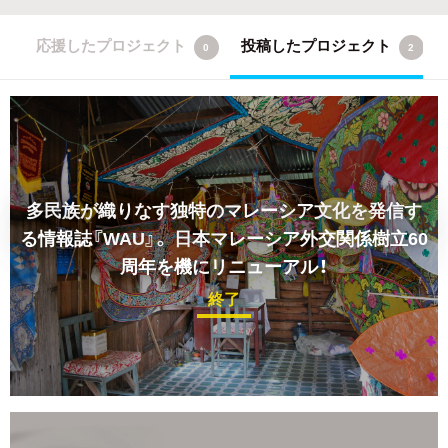
応援したプロジェクト
投稿したプロジェクト
0
2
多民族が織りなす独特のマレーシア文化を発信す
る情報誌『WAU』。 日本マレーシア外交関係樹立60
周年を機にリニューアル！
終了