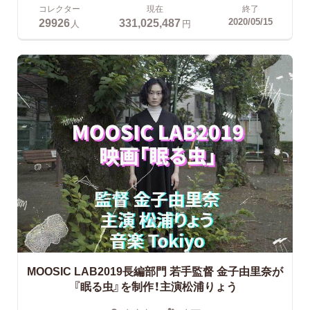
コレクター
現在
終了
29926
331,025,487
2020/05/15
人
円
MOOSIC LAB2019長編部門
若手監督 金子由里奈が
『眠る虫』を制作！主演松浦りょう