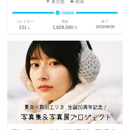
東京都
映画
FUNDED
コレクター
現在
終了
131
1,929,500
2019/08/30
人
円