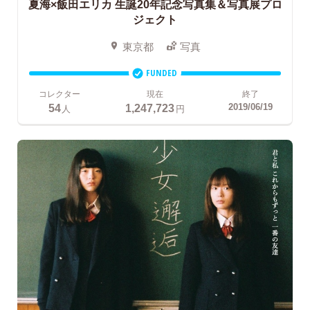
夏海×飯田エリカ
生誕20年記念写真集＆写真展プロ
ジェクト
東京都
写真
FUNDED
コレクター
現在
終了
54
1,247,723
2019/06/19
人
円