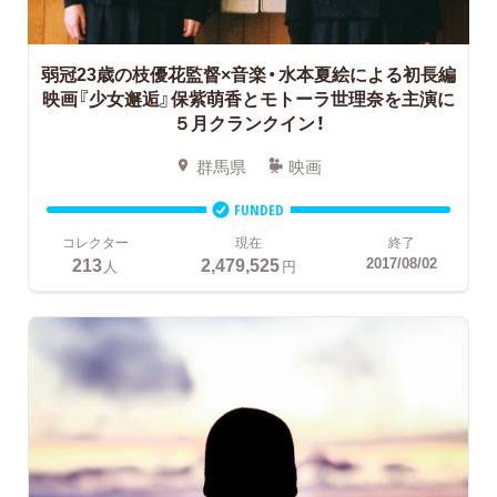
弱冠23歳の枝優花監督×音楽・水本夏絵による初長編
映画『少女邂逅』保紫萌香とモトーラ世理奈を主演に
５月クランクイン！
群馬県
映画
FUNDED
コレクター
現在
終了
213
2,479,525
2017/08/02
人
円