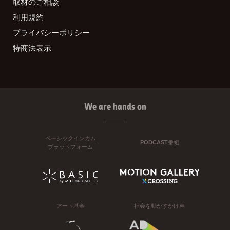
取材のご相談
利用規約
プライバシーポリシー
特商法表示
We are hands on
ベーシックインカム
PODCAST番組
プラットフォーム
アート基金
社会を動かすかけ声