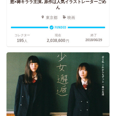
悠×祷キララ主演、原作は人気イラストレーターごめ
ん
東京都
映画
FUNDED
コレクター
現在
終了
195
2,038,600
2018/06/29
人
円