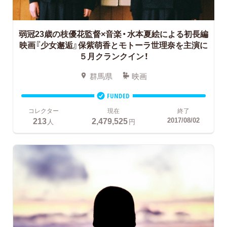
弱冠23歳の枝優花監督×音楽・水本夏絵による初長編
映画『少女邂逅』保紫萌香とモトーラ世理奈を主演に
５月クランクイン！
群馬県
映画
FUNDED
コレクター
現在
終了
213
2,479,525
2017/08/02
人
円