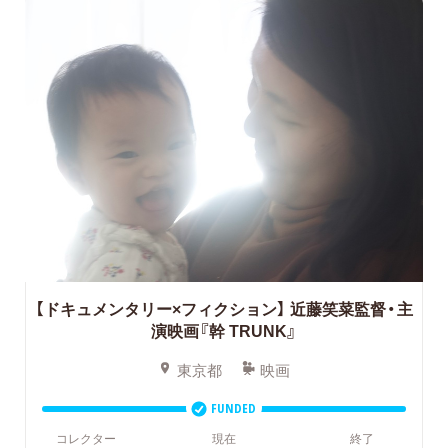
【ドキュメンタリー×フィクション】 近藤笑菜監督・主
演映画『幹 TRUNK』
東京都
映画
FUNDED
コレクター
現在
終了