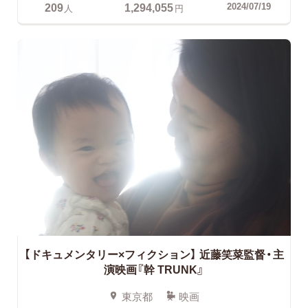
209
1,294,055
2024/07/19
人
円
【ドキュメンタリー×フィクション】 近藤笑菜監督・主
演映画『幹 TRUNK』
東京都
映画