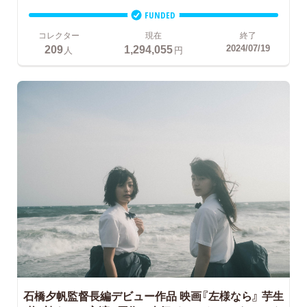
FUNDED
コレクター
現在
終了
209
1,294,055
2024/07/19
人
円
石橋夕帆監督長編デビュー作品 映画『左様なら』
芋生