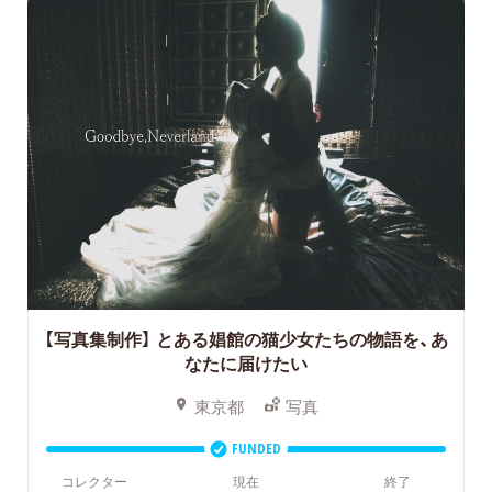
【写真集制作】
とある娼館の猫少女たちの物語を、あ
なたに届けたい
東京都
写真
FUNDED
コレクター
現在
終了