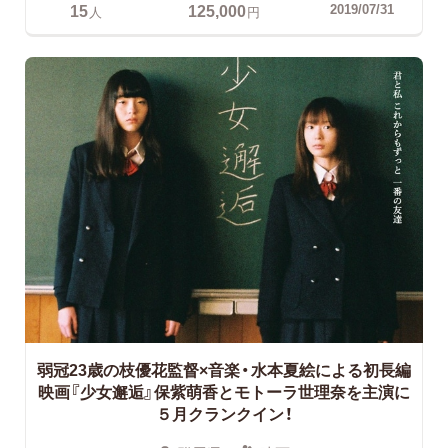
15
125,000
2019/07/31
人
円
弱冠23歳の枝優花監督×音楽・水本夏絵による初長編
映画『少女邂逅』保紫萌香とモトーラ世理奈を主演に
５月クランクイン！