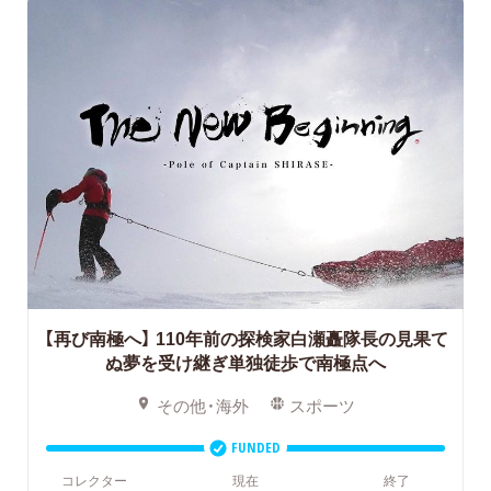
【再び南極へ】
110年前の探検家白瀬矗隊長の見果て
ぬ夢を受け継ぎ単独徒歩で南極点へ
その他・海外
スポーツ
FUNDED
コレクター
現在
終了