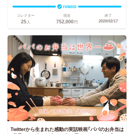
FUNDED
コレクター
現在
終了
25
752,000
2020/02/17
人
円
Twitterから生まれた感動の実話映画「パパのお弁当は