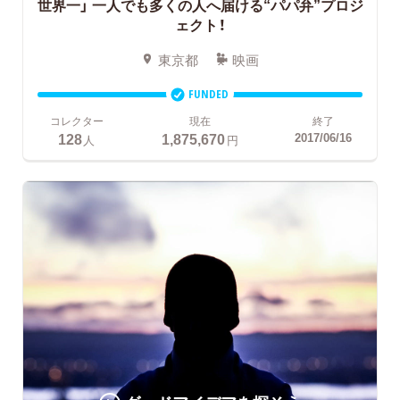
世界一」 一人でも多くの人へ届ける“パパ弁”プロジ
ェクト！
東京都
映画
FUNDED
コレクター
現在
終了
128
1,875,670
2017/06/16
人
円