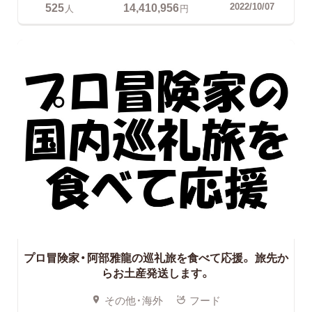
525
14,410,956
2022/10/07
人
円
プロ冒険家・阿部雅龍の巡礼旅を食べて応援。
旅先か
らお土産発送します。
その他・海外
フード