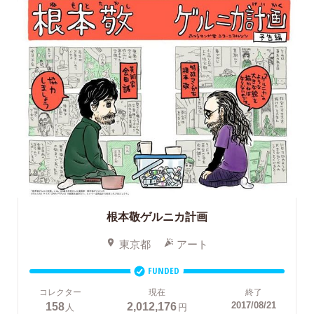
根本敬ゲルニカ計画
東京都
アート
FUNDED
コレクター
現在
終了
158
2,012,176
2017/08/21
人
円