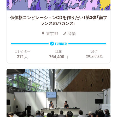
低価格コンピレーションCDを作りたい！第3弾「南フ
ランスのバカンス」
東京都
音楽
FUNDED
コレクター
現在
終了
371
764,400
2017/05/31
人
円