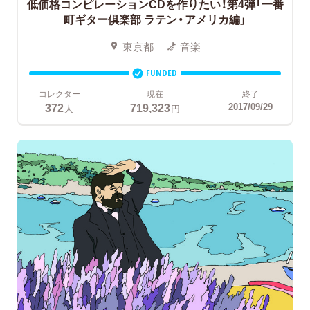
低価格コンピレーションCDを作りたい！第4弾「一番
町ギター倶楽部 ラテン・アメリカ編」
東京都
音楽
FUNDED
コレクター
現在
終了
372
719,323
2017/09/29
人
円