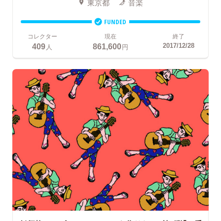
東京都
音楽
FUNDED
コレクター
現在
終了
409
861,600
2017/12/28
人
円