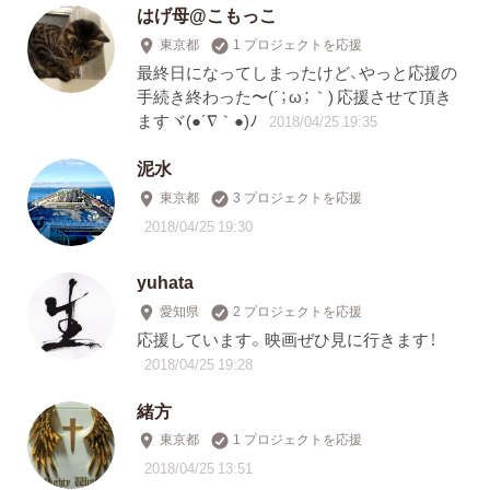
はげ母@こもっこ
東京都
1 プロジェクトを応援
最終日になってしまったけど、やっと応援の
手続き終わった〜(´；ω；｀) 応援させて頂き
ますヾ(●´∇｀●)ﾉ
2018/04/25 19:35
泥水
東京都
3 プロジェクトを応援
2018/04/25 19:30
yuhata
愛知県
2 プロジェクトを応援
応援しています。映画ぜひ見に行きます！
2018/04/25 19:28
緒方
東京都
1 プロジェクトを応援
2018/04/25 13:51