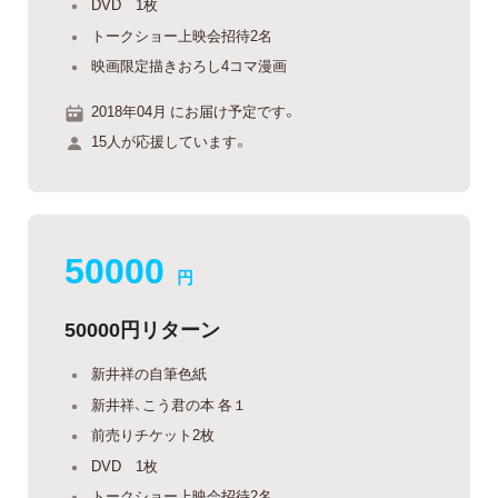
DVD 1枚
トークショー上映会招待2名
映画限定描きおろし4コマ漫画
2018年04月 にお届け予定です。
15人が応援しています。
50000
円
50000円リターン
新井祥の自筆色紙
新井祥、こう君の本 各１
前売りチケット2枚
DVD 1枚
トークショー上映会招待2名