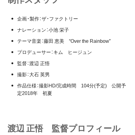
企画・製作：ザ・ファクトリー
ナレーション：小池 栄子
テーマ音楽：藤田 恵美 “Over the Rainbow”
プロデューサー：キム ヒージュン
監督：渡辺 正悟
撮影：大石 英男
作品仕様：撮影HD/完成時間 104分(予定) 公開予
定2018年 初夏
渡辺 正悟 監督プロフィール