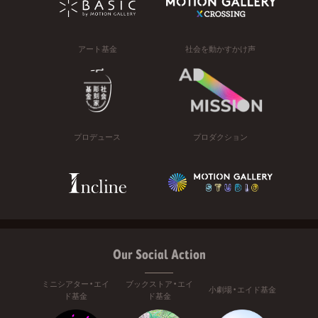
アート基金
社会を動かすかけ声
プロデュース
プロダクション
Our Social Action
ミニシアター・エイ
ブックストア・エイ
小劇場・エイド基金
ド基金
ド基金