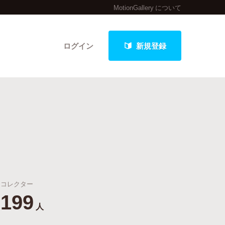
MotionGallery について
ログイン
新規登録
クト
最新進捗報告から探す
コレクター
199
人