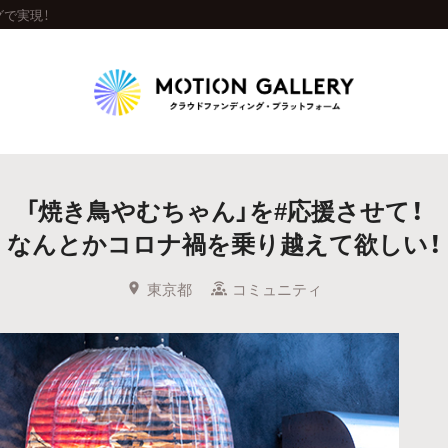
グで実現！
Highlight
「焼き鳥やむちゃん」を#応援させて！
人気のプロジェクト
新着プロジェクト
終了間近のプロジェ
なんとかコロナ禍を乗り越えて欲しい！
Feature
東京都
コミュニティ
タグから探す
キュレーターから探す
特集から探す
Legendary
最新達成プロジェクト
調達額が大きいプロジェクト