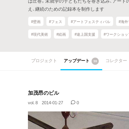
は圧巻。未就学の子どもたちを巻き込み、アート
え、継続のための記録本を制作します
#壁画
#フェス
#アートフェスティバル
#海
#現代美術
#絵画
#途上国支援
#ワークショッ
プロジェクト
アップデート
コレクター
59
加茂昂のビル
vol. 8
2014-01-27
0