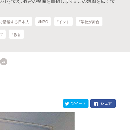
の力を伝え、教育の整備を目指します。この活動を広く伝
外で活躍する日本人
#NPO
#インド
#学校が舞台
プ
#教育
28
ツイート
シェア