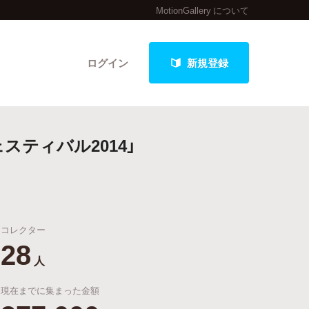
MotionGallery について
ログイン
新規登録
ティバル2014」
クト
コレクター
最新進捗報告から探す
28
人
現在までに集まった金額