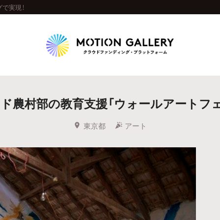
グで実現！
Highlight
ド農村部の教育支援「ウォールアートフェス
人気のプロジェクト
新着プロジェクト
終了間近のプロジェ
東京都
アート
Feature
タグから探す
キュレーターから探す
特集から探す
Legendary
最新達成プロジェクト
調達額が大きいプロジェクト