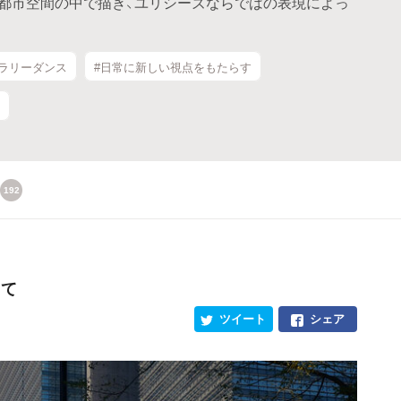
都市空間の中で描き、ユリシーズならではの表現によっ
ポラリーダンス
#日常に新しい視点をもたらす
192
えて
ツイート
シェア