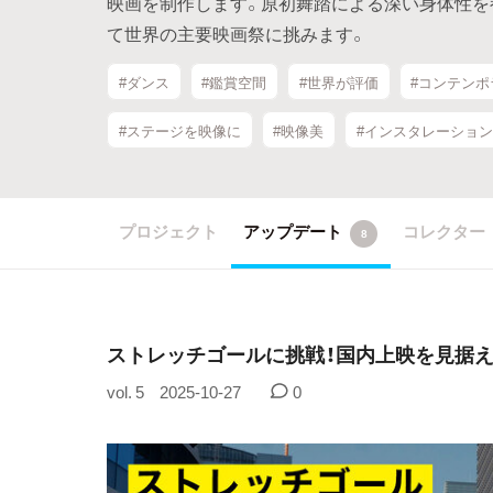
映画を制作します。原初舞踏による深い身体性を
て世界の主要映画祭に挑みます。
#ダンス
#鑑賞空間
#世界が評価
#コンテン
#ステージを映像に
#映像美
#インスタレーション
プロジェクト
アップデート
コレクター
8
ストレッチゴールに挑戦！国内上映を見据
vol. 5
2025-10-27
0