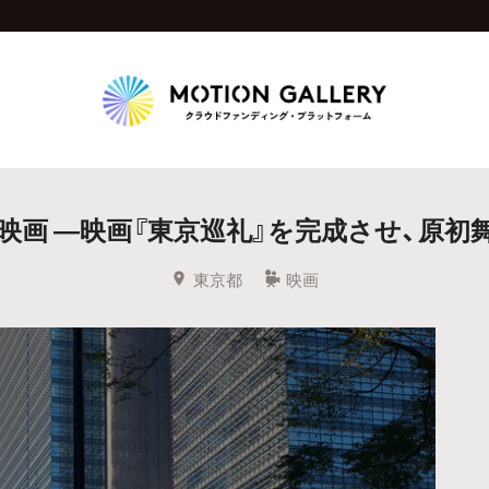
Highlight
映画 ―映画『東京巡礼』を完成させ、原初
人気のプロジェクト
新着プロジェクト
終了間近のプロジェ
東京都
映画
Feature
タグから探す
キュレーターから探す
特集から探す
Legendary
最新達成プロジェクト
調達額が大きいプロジェクト