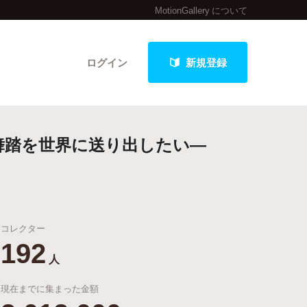
MotionGallery について
ログイン
新規登録
舞踏を世界に送り出したい―
クト
コレクター
最新進捗報告から探す
192
人
現在までに集まった金額