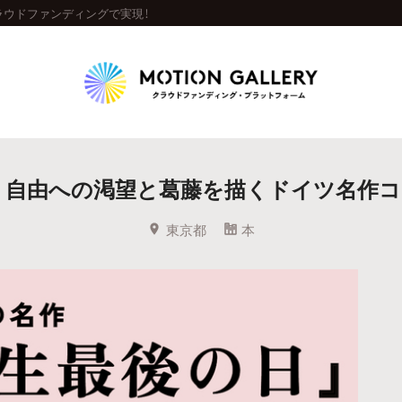
ラウドファンディングで実現！
Highlight
。自由への渇望と葛藤を描くドイツ名作
人気のプロジェクト
新着プロジェクト
終了間近のプロジェ
東京都
本
Feature
タグから探す
キュレーターから探す
特集から探す
Legendary
最新達成プロジェクト
調達額が大きいプロジェクト