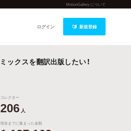
MotionGallery について
ログイン
新規登録
コミックスを翻訳出版したい！
クト
コレクター
最新進捗報告から探す
206
人
現在までに集まった金額