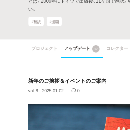
とは。2009年にドイツで出版後、11ヶ国で翻
い。
#翻訳
#漫画
プロジェクト
アップデート
コレクター
17
新年のご挨拶＆イベントのご案内
vol. 8
2025-01-02
0