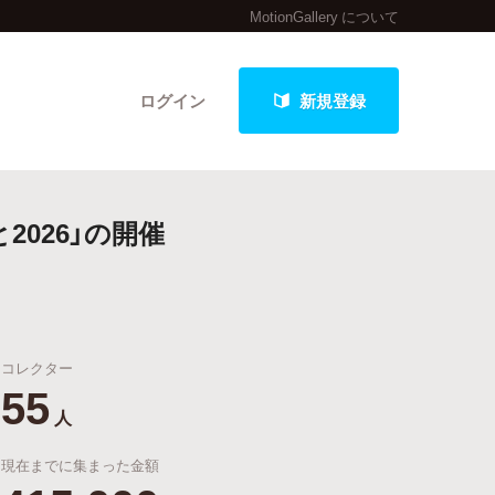
MotionGallery について
ログイン
新規登録
026」の開催
クト
コレクター
最新進捗報告から探す
55
人
現在までに集まった金額