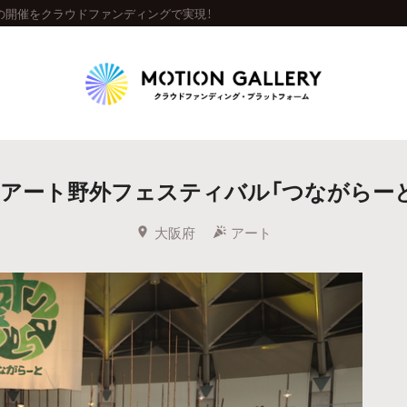
」の開催をクラウドファンディングで実現！
Highlight
アート野外フェスティバル「つながらーと2
人気のプロジェクト
新着プロジェクト
終了間近のプロジェ
大阪府
アート
Feature
タグから探す
キュレーターから探す
特集から探す
Legendary
最新達成プロジェクト
調達額が大きいプロジェクト