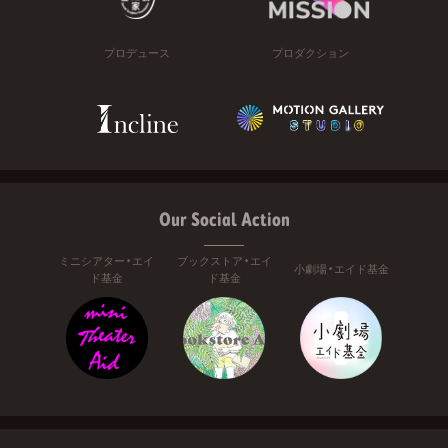
プロデュース
プロダクション
Our Social Action
ミニシアター・エイ
ブックストア・エイ
小劇場・エイド基金
ド基金
ド基金