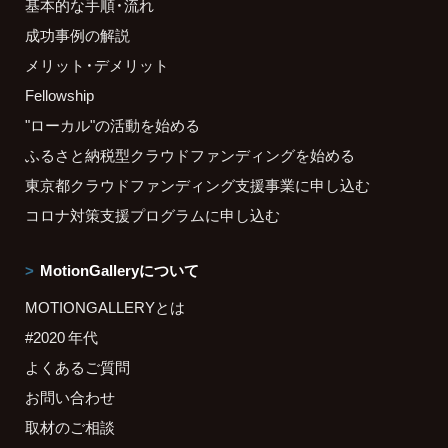
基本的な手順・流れ
成功事例の解説
メリット・デメリット
Fellowship
"ローカル"の活動を始める
ふるさと納税型クラウドファンディングを始める
東京都クラウドファンディング支援事業に申し込む
コロナ対策支援プログラムに申し込む
MotionGalleryについて
MOTIONGALLERYとは
#2020 年代
よくあるご質問
お問い合わせ
取材のご相談