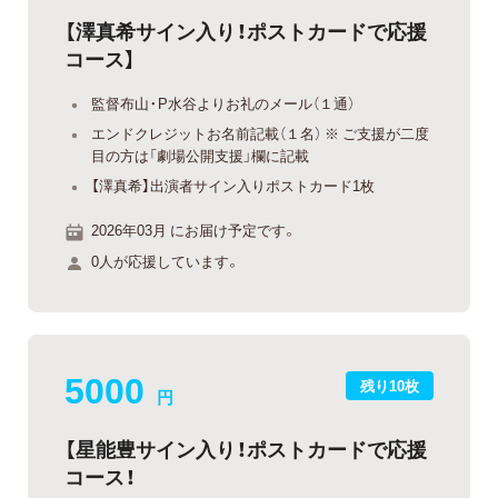
【澤真希サイン入り！ポストカードで応援
コース】
監督布山・P水谷よりお礼のメール（１通）
エンドクレジットお名前記載（１名） ※ ご支援が二度
目の方は「劇場公開支援」欄に記載
【澤真希】出演者サイン入りポストカード1枚
2026年03月 にお届け予定です。
0人が応援しています。
5000
残り10枚
円
【星能豊サイン入り！ポストカードで応援
コース！