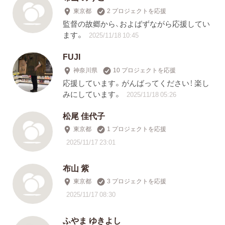
東京都
2 プロジェクトを応援
監督の故郷から、およばずながら応援してい
ます。
2025/11/18 10:45
FUJI
神奈川県
10 プロジェクトを応援
応援しています。がんばってください！ 楽し
みにしています。
2025/11/18 05:26
松尾 佳代子
東京都
1 プロジェクトを応援
2025/11/17 23:01
布山 紫
東京都
3 プロジェクトを応援
2025/11/17 08:30
ふやま ゆきよし