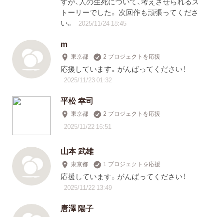
すが、人の生死について、考えさせられるス
トーリーでした。 次回作も頑張ってくださ
い。
2025/11/24 18:45
m
東京都
2 プロジェクトを応援
応援しています。がんばってください！
2025/11/23 01:32
平松 幸司
東京都
2 プロジェクトを応援
2025/11/22 16:51
山本 武雄
東京都
1 プロジェクトを応援
応援しています。がんばってください！
2025/11/22 13:49
唐澤 陽子