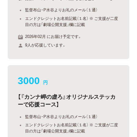
監督布山・P水谷よりお礼のメール（１通）
エンドクレジットお名前記載（１名） ※ ご支援が二度
目の方は「劇場公開支援」欄に記載
2026年02月 にお届け予定です。
9人が応援しています。
3000
円
【『カンナ岬の虚ろ』オリジナルステッカ
ーで応援コース】
監督布山・P水谷よりお礼のメール（１通）
エンドクレジットお名前記載（１名） ※ ご支援が二度
目の方は「劇場公開支援」欄に記載