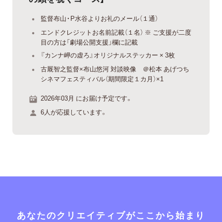
監督布山・P水谷よりお礼のメール（１通）
エンドクレジットお名前記載（１名） ※ ご支援が二度
目の方は「劇場公開支援」欄に記載
『カンナ岬の虚ろ』オリジナルステッカー × 3枚
古厩智之監督×布山悠河 対談映像 ＠松本 あげつち
シネマフェスティバル（期間限定１カ月）×1
2026年03月 にお届け予定です。
6人が応援しています。
あなたのクリエイティブがここから始まり