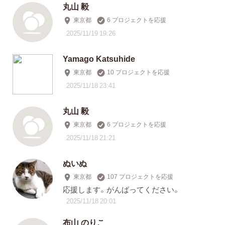
丸山 毅
東京都
6 プロジェクトを応援
2025/11/19 19:26
Yamago Katsuhide
東京都
10 プロジェクトを応援
2025/11/18 23:41
丸山 毅
東京都
6 プロジェクトを応援
2025/11/18 21:21
ぬいぬ
東京都
107 プロジェクトを応援
応援します。がんばってください。
2025/11/18 20:01
布山 のりこ