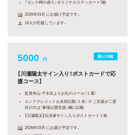
『カンナ岬の虚ろ』オリジナルステッカー × 3枚
2026年03月 にお届け予定です。
10人が応援しています。
5000
残り10枚
円
【川瀬陽太サイン入り！ポストカードで応
援コース】
監督布山・P水谷よりお礼のメール（１通）
エンドクレジットお名前記載（１名） ※ ご支援が二度
目の方は「劇場公開支援」欄に記載
【川瀬陽太】出演者サイン入りポストカード１枚
2026年03月 にお届け予定です。