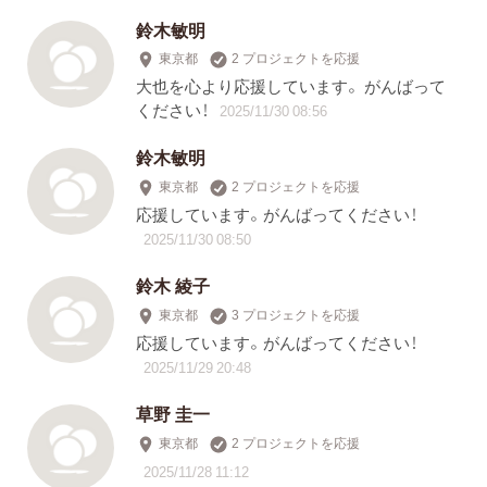
鈴木敏明
東京都
2 プロジェクトを応援
大也を心より応援しています。 がんばって
ください！
2025/11/30 08:56
鈴木敏明
東京都
2 プロジェクトを応援
応援しています。がんばってください！
2025/11/30 08:50
鈴木 綾子
東京都
3 プロジェクトを応援
応援しています。がんばってください！
2025/11/29 20:48
草野 圭一
東京都
2 プロジェクトを応援
2025/11/28 11:12