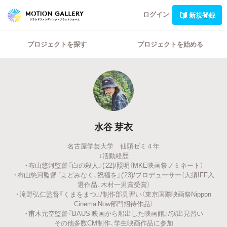
ログイン
新規登録
プロジェクトを探す
プロジェクトを始める
水谷 芽衣
名古屋学芸大学 仙頭ゼミ４年
↓活動経歴
・布山悠河監督『白の殺人』('22)/照明（MKE映画祭ノミネート）
・布山悠河監督『よどみなく、祝福を』('23)/プロデューサー（大須IFF入
選作品、木村一男賞受賞）
・滝野弘仁監督『くまをまつ』/制作部見習い（東京国際映画祭Nippon
Cinema Now部門招待作品）
・甫木元空監督『BAUS 映画から船出した映画館』/演出見習い
その他多数CM制作、学生映画作品に参加