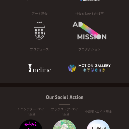
アート基金
社会を動かすかけ声
プロデュース
プロダクション
Our Social Action
ミニシアター・エイ
ブックストア・エイ
小劇場・エイド基金
ド基金
ド基金