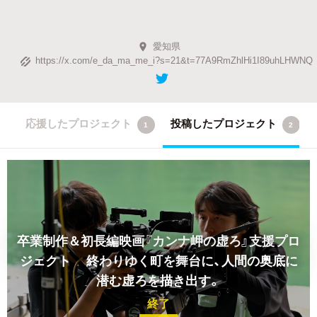
愛知県
https://x.com/e_da_ma_me_i?s=21&t=77A9RmZhlHi1I89uhLHWNQ
応援したプロジェクト
投稿したプロジェクト
1
2
卒業制作＆初長編映画『カンナ岬の虚ろ』支援プロ
ジェクト 終わりゆく町を舞台に、人間の奥底に
潜む虚ろを描き出す。
終了