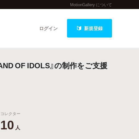
MotionGallery について
ログイン
新規登録
 OF IDOLS』の制作をご支援
クト
最新進捗報告から探す
コレクター
10
人