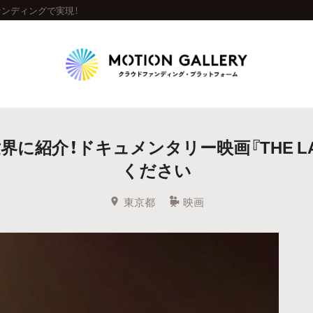
ファンディングで実現！
Highlight
紹介！ドキュメンタリー映画『THE LAND
人気のプロジェクト
新着プロジェクト
終了間近のプロジェ
ください
Feature
東京都
映画
タグから探す
キュレーターから探す
特集から探す
Legendary
最新達成プロジェクト
調達額が大きいプロジェクト