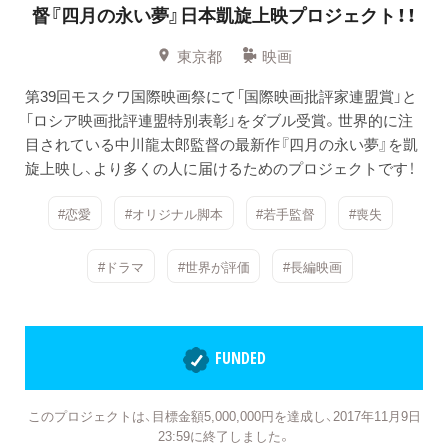
督『四月の永い夢』日本凱旋上映プロジェクト！！
東京都
映画
第39回モスクワ国際映画祭にて「国際映画批評家連盟賞」と
「ロシア映画批評連盟特別表彰」をダブル受賞。世界的に注
目されている中川龍太郎監督の最新作『四月の永い夢』を凱
旋上映し、より多くの人に届けるためのプロジェクトです！
#恋愛
#オリジナル脚本
#若手監督
#喪失
#ドラマ
#世界が評価
#長編映画
FUNDED
このプロジェクトは、目標金額5,000,000円を達成し、2017年11月9日
23:59に終了しました。