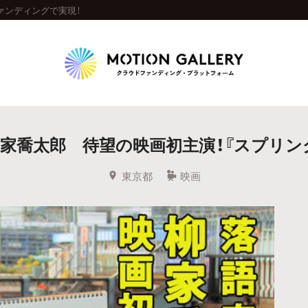
ァンディングで実現！
Highlight
家喬太郎 待望の映画初主演！『スプリン
人気のプロジェクト
新着プロジェクト
終了間近のプロジェ
東京都
映画
Feature
タグから探す
キュレーターから探す
特集から探す
Legendary
最新達成プロジェクト
調達額が大きいプロジェクト