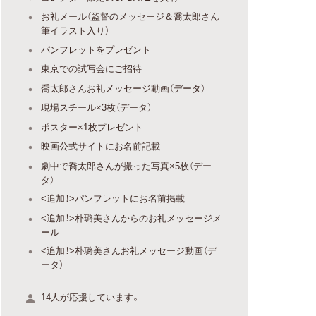
お礼メール（監督のメッセージ＆喬太郎さん
筆イラスト入り）
パンフレットをプレゼント
東京での試写会にご招待
喬太郎さんお礼メッセージ動画（データ）
現場スチール×3枚（データ）
ポスター×1枚プレゼント
映画公式サイトにお名前記載
劇中で喬太郎さんが撮った写真×5枚（デー
タ）
<追加！>パンフレットにお名前掲載
<追加！>朴璐美さんからのお礼メッセージメ
ール
<追加！>朴璐美さんお礼メッセージ動画（デ
ータ）
14人が応援しています。