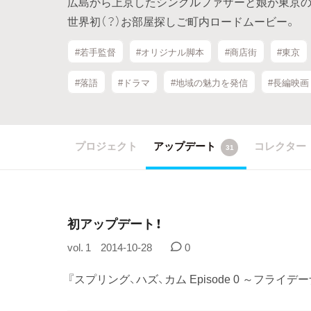
広島から上京したシングルファザーと娘が東京の
世界初（？）お部屋探しご町内ロードムービー。
#若手監督
#オリジナル脚本
#商店街
#東京
#落語
#ドラマ
#地域の魅力を発信
#長編映画
プロジェクト
アップデート
コレクター
31
初アップデート！
vol. 1
2014-10-28
0
『スプリング、ハズ、カム Episode 0 ～フライ