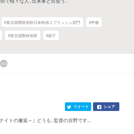
街で様々な人、出来事と出会う、
#東京国際映画祭日本映画スプラッシュ部門
#声優
#東京国際映画祭
#親子
213
ツイート
シェア
デーナイトの邂逅～』 どうも、監督の吉野です...