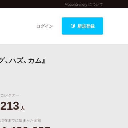
MotionGallery について
ログイン
新規登録
グ、ハズ、カム』
クト
コレクター
最新進捗報告から探す
213
人
現在までに集まった金額