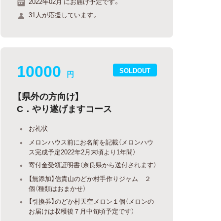
2022年02月 にお届け予定です。
31人が応援しています。
10000
SOLDOUT
円
【県外の方向け】
C．やり遂げますコース
お礼状
メロンハウス前にお名前を記載（メロンハウ
ス完成予定2022年2月末頃より1年間）
寄付金受領証明書（奈良県から送付されます）
【無添加】信貴山のどか村手作りジャム ２
個（種類はおまかせ）
【引換券】のどか村天空メロン１個（メロンの
お届けは収穫後７月中旬頃予定です）