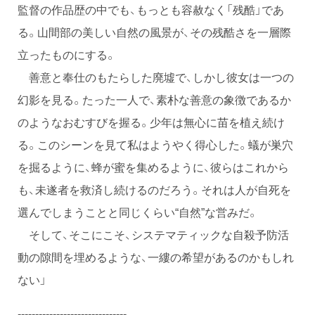
監督の作品歴の中でも、もっとも容赦なく「残酷」であ
る。山間部の美しい自然の風景が、その残酷さを一層際
立ったものにする。
善意と奉仕のもたらした廃墟で、しかし彼女は一つの
幻影を見る。たった一人で、素朴な善意の象徴であるか
のようなおむすびを握る。少年は無心に苗を植え続け
る。このシーンを見て私はようやく得心した。蟻が巣穴
を掘るように、蜂が蜜を集めるように、彼らはこれから
も、未遂者を救済し続けるのだろう。それは人が自死を
選んでしまうことと同じくらい“自然”な営みだ。
そして、そこにこそ、システマティックな自殺予防活
動の隙間を埋めるような、一縷の希望があるのかもしれ
ない」
-------------------------------