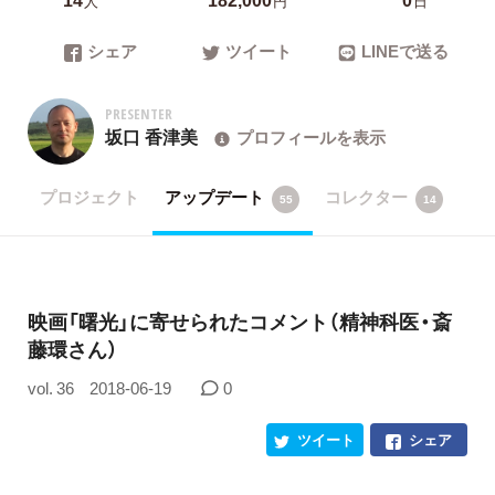
人
円
日
シェア
ツイート
LINEで送る
PRESENTER
坂口 香津美
プロフィールを表示
プロジェクト
アップデート
コレクター
55
14
映画「曙光」に寄せられたコメント（精神科医・斎
藤環さん）
vol. 36
2018-06-19
0
ツイート
シェア