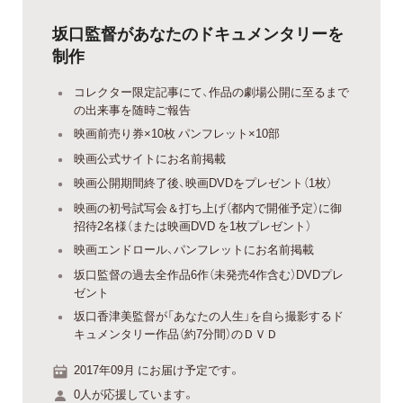
坂口監督があなたのドキュメンタリーを
制作
コレクター限定記事にて、作品の劇場公開に至るまで
の出来事を随時ご報告
映画前売り券×10枚 パンフレット×10部
映画公式サイトにお名前掲載
映画公開期間終了後、映画DVDをプレゼント（1枚）
映画の初号試写会＆打ち上げ（都内で開催予定）に御
招待2名様（または映画DVD を1枚プレゼント）
映画エンドロール、パンフレットにお名前掲載
坂口監督の過去全作品6作（未発売4作含む）DVDプレ
ゼント
坂口香津美監督が「あなたの人生」を自ら撮影するド
キュメンタリー作品（約7分間）のＤＶＤ
2017年09月 にお届け予定です。
0人が応援しています。