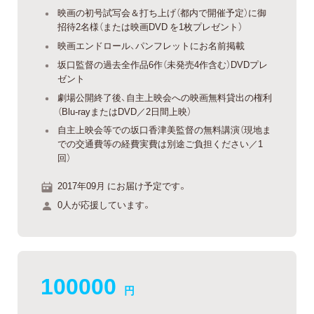
映画の初号試写会＆打ち上げ（都内で開催予定）に御
招待2名様（または映画DVD を1枚プレゼント）
映画エンドロール、パンフレットにお名前掲載
坂口監督の過去全作品6作（未発売4作含む）DVDプレ
ゼント
劇場公開終了後、自主上映会への映画無料貸出の権利
（Blu-rayまたはDVD／2日間上映）
自主上映会等での坂口香津美監督の無料講演（現地ま
での交通費等の経費実費は別途ご負担ください／1
回）
2017年09月 にお届け予定です。
0人が応援しています。
100000
円