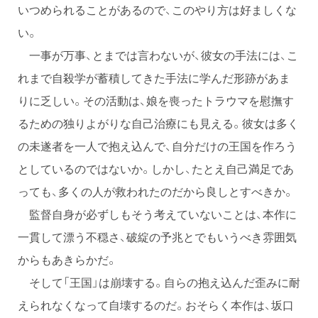
いつめられることがあるので、このやり方は好ましくな
い。
一事が万事、とまでは言わないが、彼女の手法には、こ
れまで自殺学が蓄積してきた手法に学んだ形跡があま
りに乏しい。その活動は、娘を喪ったトラウマを慰撫す
るための独りよがりな自己治療にも見える。彼女は多く
の未遂者を一人で抱え込んで、自分だけの王国を作ろう
としているのではないか。しかし、たとえ自己満足であ
っても、多くの人が救われたのだから良しとすべきか。
監督自身が必ずしもそう考えていないことは、本作に
一貫して漂う不穏さ、破綻の予兆とでもいうべき雰囲気
からもあきらかだ。
そして「王国」は崩壊する。自らの抱え込んだ歪みに耐
えられなくなって自壊するのだ。おそらく本作は、坂口