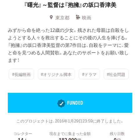
『曙光』～監督は『抱擁』の坂口香津美
東京都
映画
みずから命を絶った12歳の少女。残された母親は自殺をし
ようとする人々を救出することにその後の人生を捧げる。
『抱擁』の坂口香津美監督の第7作目は、自殺をテーマに、愛
と命を見つめる人間賛歌。あなたのサポートをお願い致し
ます！
#長編映画
#オリジナル脚本
#ドラマ
#社会問題
FUNDED
このプロジェクトは、2016年1月29日23:59に終了しました。
コレクター
現在までに集まった金額
残り日数
14
182,000
0