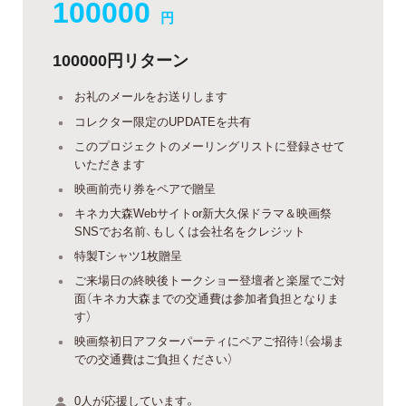
100000
円
100000円リターン
お礼のメールをお送りします
コレクター限定のUPDATEを共有
このプロジェクトのメーリングリストに登録させて
いただきます
映画前売り券をペアで贈呈
キネカ大森Webサイトor新大久保ドラマ＆映画祭
SNSでお名前、もしくは会社名をクレジット
特製Tシャツ1枚贈呈
ご来場日の終映後トークショー登壇者と楽屋でご対
面（キネカ大森までの交通費は参加者負担となりま
す）
映画祭初日アフターパーティにペアご招待！（会場ま
での交通費はご負担ください）
0人が応援しています。