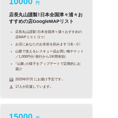
10000
円
店長丸山謹製！日本全国津々浦々お
すすめの店GoogleMAPリスト
店長丸山謹製！日本全国津々浦々おすすめの
店MAPリスト（1つ）
お店にあなたのお名前を刻みます（1名・小）
山脈で使えるレスキュー品お買い物チケット
／1,000円分（発行から1年間有効）
「山脈」の様子をアップデートで定期的にお
届け
2025年07月 にお届け予定です。
17人が応援しています。
15000
円