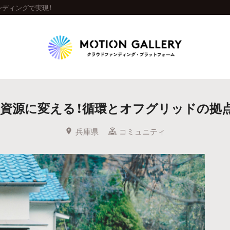
ンディングで実現！
Highlight
資源に変える！循環とオフグリッドの拠点
人気のプロジェクト
新着プロジェクト
終了間近のプロジェ
兵庫県
コミュニティ
Feature
タグから探す
キュレーターから探す
特集から探す
Legendary
最新達成プロジェクト
調達額が大きいプロジェクト