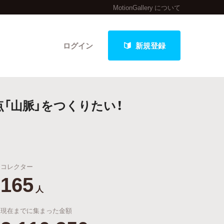
MotionGallery について
ログイン
新規登録
「山脈」をつくりたい！
クト
コレクター
最新進捗報告から探す
165
人
現在までに集まった金額