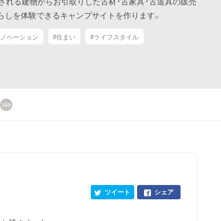
体される建物からお引取りした古材・古家具・古道具の販売
らしを体験できるキャンプサイトを作ります。
リノベーション
#住まい
#ライフスタイル
165
ツイート
シェア