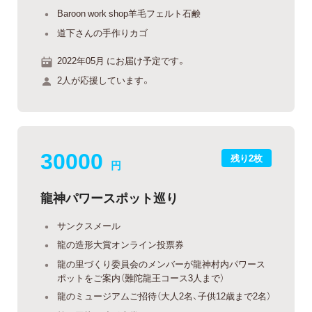
Baroon work shop羊毛フェルト石鹸
道下さんの手作りカゴ
2022年05月 にお届け予定です。
2人が応援しています。
30000
残り2枚
円
龍神パワースポット巡り
サンクスメール
龍の造形大賞オンライン投票券
龍の里づくり委員会のメンバーが龍神村内パワース
ポットをご案内（難陀龍王コース3人まで）
龍のミュージアムご招待（大人2名、子供12歳まで2名）