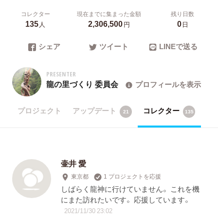
コレクター
現在までに集まった金額
残り日数
135
2,306,500
0
人
円
日
シェア
ツイート
LINEで送る
PRESENTER
龍の里づくり 委員会
プロフィールを表示
プロジェクト
アップデート
コレクター
21
135
壷井 愛
東京都
1 プロジェクトを応援
しばらく龍神に行けていません。 これを機
にまた訪れたいです。 応援しています。
2021/11/30 23:02