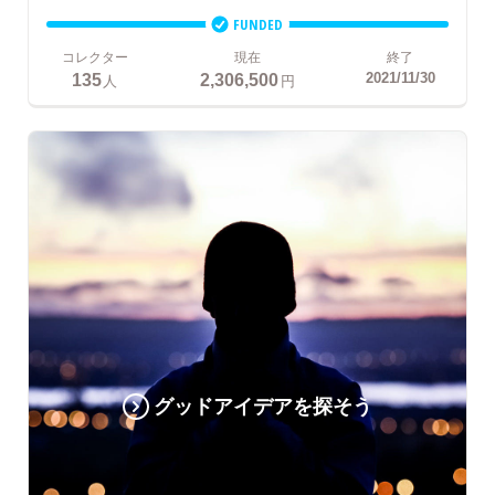
FUNDED
コレクター
現在
終了
135
2,306,500
2021/11/30
人
円
グッドアイデアを探そう