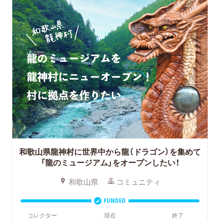
和歌山県龍神村に世界中から龍（ドラゴン）を集めて
「龍のミュージアム」をオープンしたい！
和歌山県
コミュニティ
FUNDED
コレクター
現在
終了