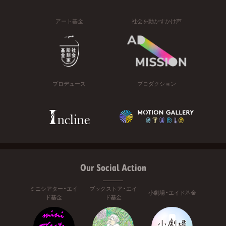
アート基金
社会を動かすかけ声
プロデュース
プロダクション
Our Social Action
ミニシアター・エイ
ブックストア・エイ
小劇場・エイド基金
ド基金
ド基金